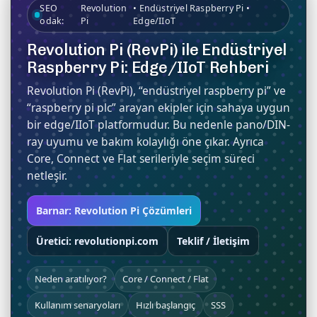
SEO
Revolution
• Endüstriyel Raspberry Pi •
odak:
Pi
Edge/IIoT
Revolution Pi (RevPi) ile Endüstriyel
Raspberry Pi: Edge/IIoT Rehberi
Revolution Pi (RevPi)
, “endüstriyel raspberry pi” ve
“raspberry pi plc” arayan ekipler için sahaya uygun
bir edge/IIoT platformudur. Bu nedenle pano/DIN-
ray uyumu ve bakım kolaylığı öne çıkar. Ayrıca
Core, Connect ve Flat serileriyle seçim süreci
netleşir.
Barnar: Revolution Pi Çözümleri
Üretici: revolutionpi.com
Teklif / İletişim
Neden aratılıyor?
Core / Connect / Flat
Kullanım senaryoları
Hızlı başlangıç
SSS