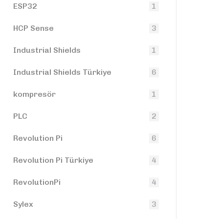
ESP32
1
HCP Sense
3
Industrial Shields
1
Industrial Shields Türkiye
6
kompresör
1
PLC
2
Revolution Pi
6
Revolution Pi Türkiye
4
RevolutionPi
4
Sylex
3