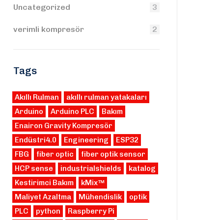
Uncategorized
3
verimli kompresör
2
Tags
Akıllı Rulman
akıllı rulman yatakaları
Arduino
Arduino PLC
Bakım
Enairon Gravity Kompresör
Endüstri4.0
Engineering
ESP32
FBG
fiber optic
fiber optik sensor
HCP sense
industrialshields
katalog
Kestirimci Bakım
kMix™
Maliyet Azaltma
Mühendislik
optik
PLC
python
Raspberry Pi