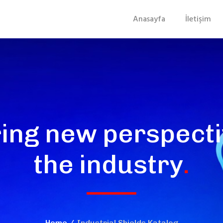
Anasayfa
İletişim
ing new perspecti
the industry
.
Home
Industrial Shields Katalog