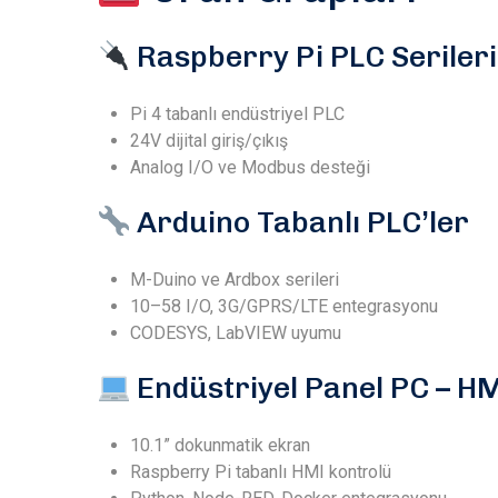
Raspberry Pi PLC Serileri
Pi 4 tabanlı endüstriyel PLC
24V dijital giriş/çıkış
Analog I/O ve Modbus desteği
Arduino Tabanlı PLC’ler
M-Duino ve Ardbox serileri
10–58 I/O, 3G/GPRS/LTE entegrasyonu
CODESYS, LabVIEW uyumu
Endüstriyel Panel PC – H
10.1” dokunmatik ekran
Raspberry Pi tabanlı HMI kontrolü