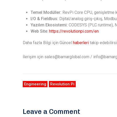
Temel Modüller:
RevPi Core CPU, genişletme ka
I/O & Fieldbus:
Dijital/analog giriş-çıkış, Mod
Yazılım Ekosistemi:
CODESYS (PLC runtime), No
Web Site
:
https://revolutionpi.com/en
Daha fazla Bilgi için Güncel
haberleri
takip edebilirsi
İlerişim için sales@barnarglobal.com / info@barnar
Engineering
Revolution Pi
Leave a Comment