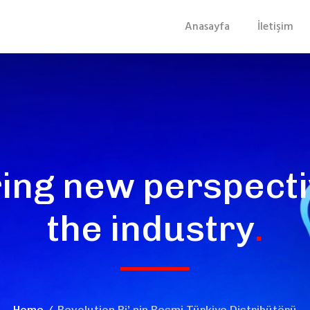
Anasayfa
İletişim
ing new perspecti
the industry
.
Home
Revolution Pi’ nin Resmi Türkiye Distribütörü