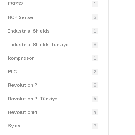
ESP32
1
HCP Sense
3
Industrial Shields
1
Industrial Shields Türkiye
6
kompresör
1
PLC
2
Revolution Pi
6
Revolution Pi Türkiye
4
RevolutionPi
4
Sylex
3