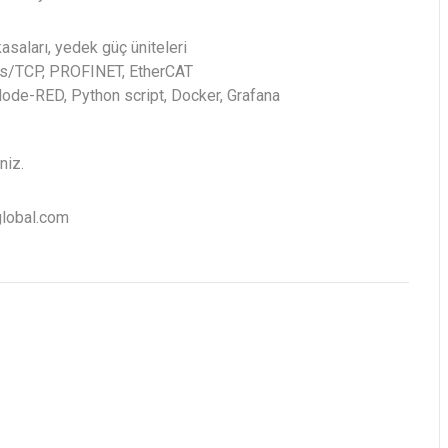
saları, yedek güç üniteleri
bus/TCP, PROFINET, EtherCAT
de-RED, Python script, Docker, Grafana
niz.
global.com