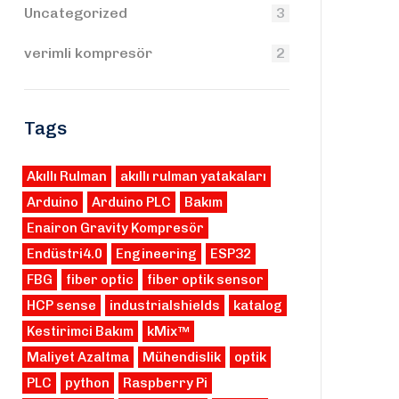
Uncategorized
3
verimli kompresör
2
Tags
Akıllı Rulman
akıllı rulman yatakaları
Arduino
Arduino PLC
Bakım
Enairon Gravity Kompresör
Endüstri4.0
Engineering
ESP32
FBG
fiber optic
fiber optik sensor
HCP sense
industrialshields
katalog
Kestirimci Bakım
kMix™
Maliyet Azaltma
Mühendislik
optik
PLC
python
Raspberry Pi