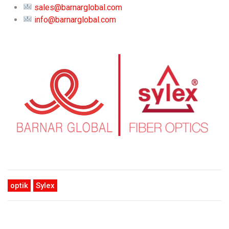
sales@barnarglobal.com
info@barnarglobal.com
optik
Sylex